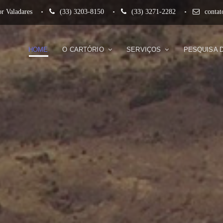
r Valadares
(33) 3203-8150
(33) 3271-2282
conta
HOME
O CARTÓRIO
SERVIÇOS
PESQUISA 