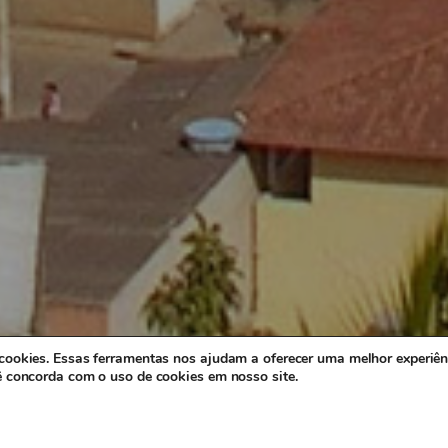
1RIGV
Menu
Endereço
Olá! Seja bem-vindo(a)!
Home
Rua Arthur Bernardes, 684, Térreo, Cent
Governador Valadares/MG.
Localização
(33) 3271-2282
Fale conosco
(33) 3203-8150
Avaliação
m cookies. Essas ferramentas nos ajudam a oferecer uma melhor experiên
eservados.
Olá! Como posso te ajudar?
cê concorda com o uso de cookies em nosso site.