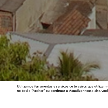
Newsletter
Cadastre-se para receber gratuitamente nossos
informativos. É bem rápido, clique aqui e insira o seu e-
mail.
Utilizamos ferramentas e serviços de terceiros que utiliza
1RIGV - CNPJ: 20.685.380/0001-52 - Todos os direitos r
no botão “Aceitar” ou continuar a visualizar nosso site, vo