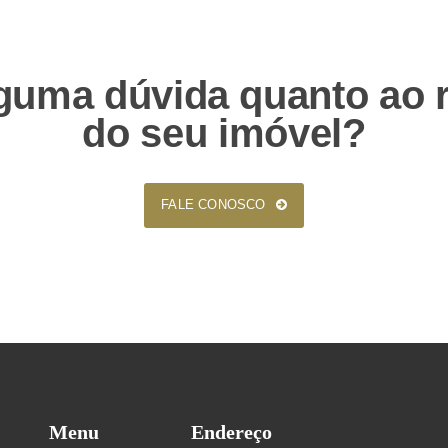
guma dúvida quanto ao r
do seu imóvel?
FALE CONOSCO
1RIGV
Menu
Endereço
Olá! Seja bem-vindo(a)!