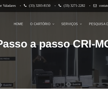
r Valadares
(33) 3203-8150
(33) 3271-2282
conta
HOME
O CARTÓRIO
SERVIÇOS
PESQUISA 
Passo a passo CRI-M