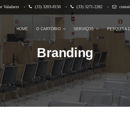
r Valadares
(33) 3203-8150
(33) 3271-2282
conta
HOME
O CARTÓRIO
SERVIÇOS
PESQUISA 
Branding