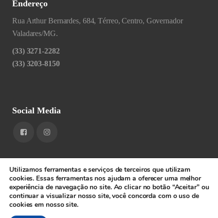
Endereço
Rua Arthur Bernardes, 684, Térreo, Centro, Governador
Valadares/MG.
(33) 3271-2282
(33) 3203-8150
Social Media
Utilizamos ferramentas e serviços de terceiros que utilizam
cookies. Essas ferramentas nos ajudam a oferecer uma melhor
experiência de navegação no site. Ao clicar no botão “Aceitar” ou
1RIGV - CNPJ: 20.685.380/0001-52 - Todos os direitos
continuar a visualizar nosso site, você concorda com o uso de
cookies em nosso site.
reservados.