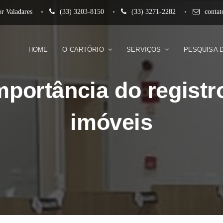
r Valadares
(33) 3203-8150
(33) 3271-2282
conta
HOME
O CARTÓRIO
SERVIÇOS
PESQUISA 
mportância do registr
imóveis