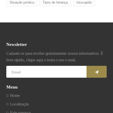
Situação jurídica
Tipos de herança
Usucapião
Newsletter
Cadastre-se para receber gratuitamente nossos informativos. É
bem rápido, clique aqui e insira o seu e-mail.
Menu
Home
Localização
Fale conosco