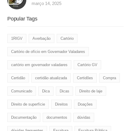
março 14, 2025
Popular Tags
1RIGV
Averbação
Cartório
Cartório de ofício em Governador Valadares
cartório em governador valadares
Cartório GV
Certidão
certidão atualizada
Certidões
Compra
Comunicado
Dica
Dicas
Direito de laje
Direito de superfície
Direitos
Doaçôes
Documentação
documentos
dúvidas
dúvidas frequentes
Escritura
Escritura Pública