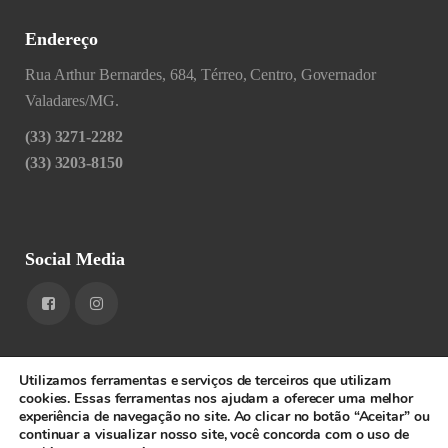
Endereço
Rua Arthur Bernardes, 684, Térreo, Centro, Governador
Valadares/MG.
(33) 3271-2282
(33) 3203-8150
Social Media
Utilizamos ferramentas e serviços de terceiros que utilizam
cookies. Essas ferramentas nos ajudam a oferecer uma melhor
experiência de navegação no site. Ao clicar no botão “Aceitar” ou
1RIGV - CNPJ: 20.685.380/0001-52 - Todos os direitos
continuar a visualizar nosso site, você concorda com o uso de