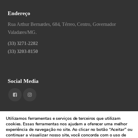
Endereço
Rua Arthur Bernardes, 684, Térreo, Centro, Governador
Valadares/MG.
(33) 3271-2282
(33) 3203-8150
Social Media
Utilizamos ferramentas e serviços de terceiros que utilizam
cookies. Essas ferramentas nos ajudam a oferecer uma melhor
experiência de navegação no site. Ao clicar no botão “Aceitar” ou
1RIGV - CNPJ: 20.685.380/0001-52 - Todos os direitos
continuar a visualizar nosso site, você concorda com o uso de