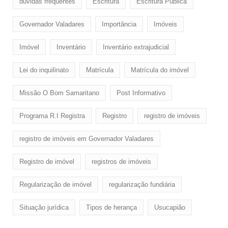
dúvidas frequentes
Escritura
Escritura Pública
Governador Valadares
Importância
Imóveis
Imóvel
Inventário
Inventário extrajudicial
Lei do inquilinato
Matrícula
Matrícula do imóvel
Missão O Bom Samaritano
Post Informativo
Programa R.I Registra
Registro
registro de imóveis
registro de imóveis em Governador Valadares
Registro de imóvel
registros de imóveis
Regularização de imóvel
regularização fundiária
Situação jurídica
Tipos de herança
Usucapião