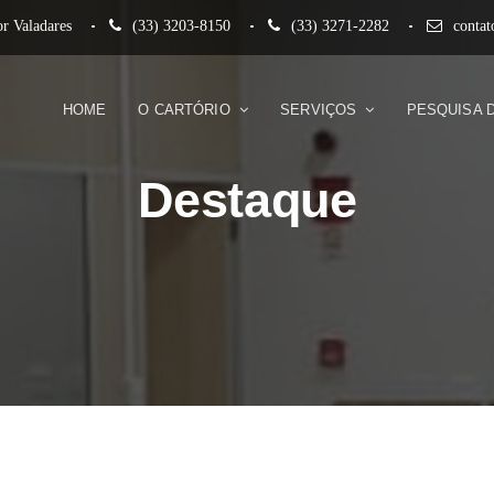
r Valadares
(33) 3203-8150
(33) 3271-2282
conta
HOME
O CARTÓRIO
SERVIÇOS
PESQUISA 
Destaque