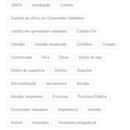
1RIGV
Averbação
Cartório
Cartório de ofício em Governador Valadares
cartório em governador valadares
Cartório GV
Certidão
certidão atualizada
Certidões
Compra
Comunicado
Dica
Dicas
Direito de laje
Direito de superfície
Direitos
Doaçôes
Documentação
documentos
dúvidas
dúvidas frequentes
Escritura
Escritura Pública
Governador Valadares
Importância
Imóveis
Imóvel
Inventário
Inventário extrajudicial