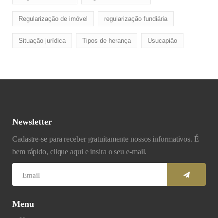
Regularização de imóvel
regularização fundiária
Situação jurídica
Tipos de herança
Usucapião
Newsletter
Cadastre-se para receber gratuitamente nossos informativos. É
bem rápido, clique aqui e insira o seu e-mail.
Menu