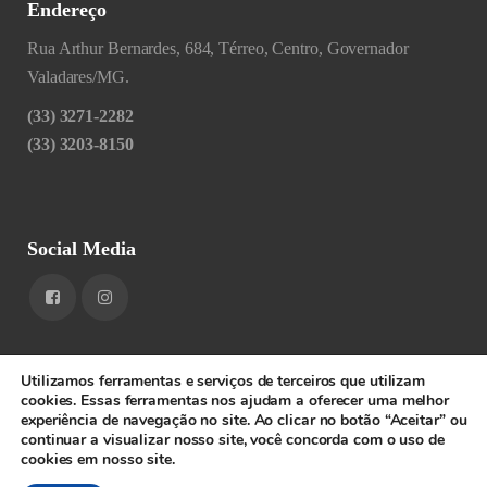
Endereço
Rua Arthur Bernardes, 684, Térreo, Centro, Governador
Valadares/MG.
(33) 3271-2282
(33) 3203-8150
Social Media
Utilizamos ferramentas e serviços de terceiros que utilizam
cookies. Essas ferramentas nos ajudam a oferecer uma melhor
experiência de navegação no site. Ao clicar no botão “Aceitar” ou
1RIGV - CNPJ: 20.685.380/0001-52 - Todos os direitos
continuar a visualizar nosso site, você concorda com o uso de
cookies em nosso site.
reservados.