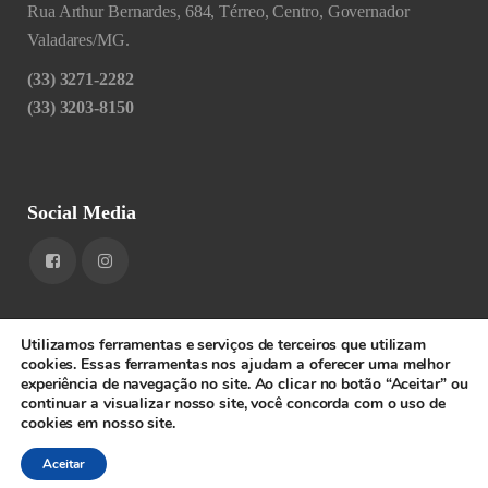
Rua Arthur Bernardes, 684, Térreo, Centro, Governador
Valadares/MG.
(33) 3271-2282
(33) 3203-8150
Social Media
Utilizamos ferramentas e serviços de terceiros que utilizam
cookies. Essas ferramentas nos ajudam a oferecer uma melhor
experiência de navegação no site. Ao clicar no botão “Aceitar” ou
1RIGV - CNPJ: 20.685.380/0001-52 - Todos os direitos
continuar a visualizar nosso site, você concorda com o uso de
cookies em nosso site.
reservados.
SPEEDWEB
Aceitar