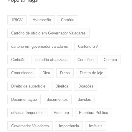
Popular Tags
1RIGV
Averbação
Cartório
Cartório de ofício em Governador Valadares
cartório em governador valadares
Cartório GV
Certidão
certidão atualizada
Certidões
Compra
Comunicado
Dica
Dicas
Direito de laje
Direito de superfície
Direitos
Doaçôes
Documentação
documentos
dúvidas
dúvidas frequentes
Escritura
Escritura Pública
Governador Valadares
Importância
Imóveis