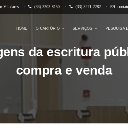
r Valadares
(33) 3203-8150
(33) 3271-2282
conta
HOME
O CARTÓRIO
SERVIÇOS
PESQUISA 
ens da escritura púb
compra e venda