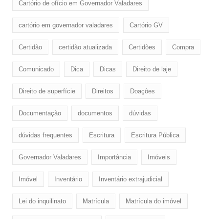
Cartório de ofício em Governador Valadares
cartório em governador valadares
Cartório GV
Certidão
certidão atualizada
Certidões
Compra
Comunicado
Dica
Dicas
Direito de laje
Direito de superfície
Direitos
Doaçôes
Documentação
documentos
dúvidas
dúvidas frequentes
Escritura
Escritura Pública
Governador Valadares
Importância
Imóveis
Imóvel
Inventário
Inventário extrajudicial
Lei do inquilinato
Matrícula
Matrícula do imóvel