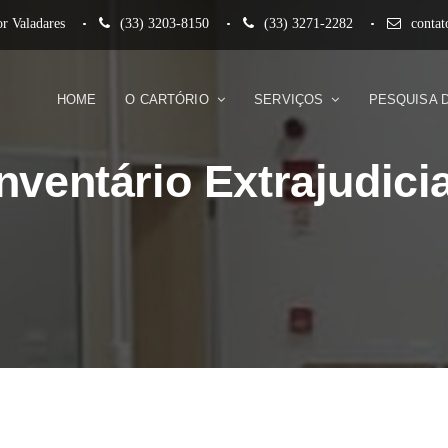
r Valadares
(33) 3203-8150
(33) 3271-2282
conta
HOME
O CARTÓRIO
SERVIÇOS
PESQUISA 
Inventário Extrajudicia