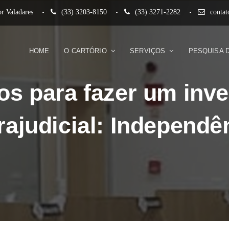
r Valadares
(33) 3203-8150
(33) 3271-2282
conta
HOME
O CARTÓRIO
SERVIÇOS
PESQUISA 
os para fazer um inve
rajudicial: Independê