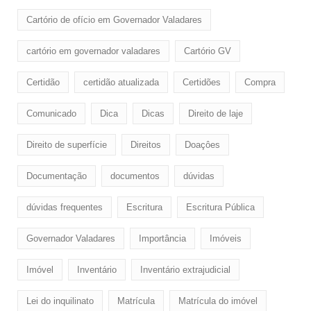
Cartório de ofício em Governador Valadares
cartório em governador valadares
Cartório GV
Certidão
certidão atualizada
Certidões
Compra
Comunicado
Dica
Dicas
Direito de laje
Direito de superfície
Direitos
Doaçôes
Documentação
documentos
dúvidas
dúvidas frequentes
Escritura
Escritura Pública
Governador Valadares
Importância
Imóveis
Imóvel
Inventário
Inventário extrajudicial
Lei do inquilinato
Matrícula
Matrícula do imóvel