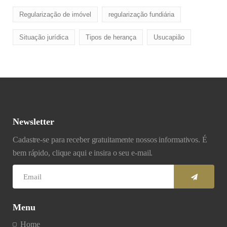
Regularização de imóvel
regularização fundiária
Situação jurídica
Tipos de herança
Usucapião
Newsletter
Cadastre-se para receber gratuitamente nossos informativos. É
bem rápido, clique aqui e insira o seu e-mail.
Menu
Home