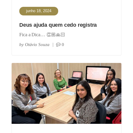
junho 18, 2024
Deus ajuda quem cedo registra
Fica a Dica… 👏🏼🙏🏻
by
Otávio Souza
0