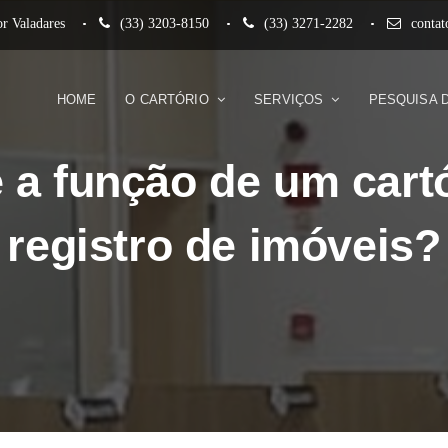
r Valadares
(33) 3203-8150
(33) 3271-2282
conta
HOME
O CARTÓRIO
SERVIÇOS
PESQUISA 
 a função de um cart
registro de imóveis?