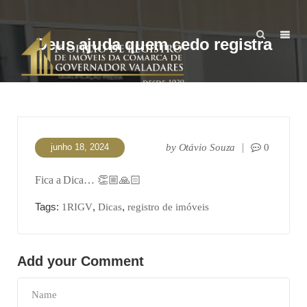
Deus ajuda quem cedo registra
junho 18, 2024
by
Otávio Souza
0
Fica a Dica… 👏🏼🙏🏻
Tags:
,
,
1RIGV
Dicas
registro de imóveis
Add your Comment