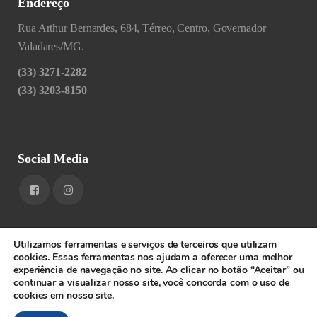
Endereço
Rua Arthur Bernardes, 684, Térreo, Centro, Governador
Valadares/MG.
(33) 3271-2282
(33) 3203-8150
Social Media
Utilizamos ferramentas e serviços de terceiros que utilizam
cookies. Essas ferramentas nos ajudam a oferecer uma melhor
experiência de navegação no site. Ao clicar no botão “Aceitar” ou
1RIGV - CNPJ: 20.685.380/0001-52 - Todos os direitos
continuar a visualizar nosso site, você concorda com o uso de
cookies em nosso site.
reservados.