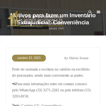
Motivos para fazer um Inventário
Extrajudicial: Conveniência
outubro 23, 2023
by
Otávio Souza
Pode ser assinada a escritura no cartório ou escritório
do procurador, sendo mais conveniente as partes.
📲Para mais informações entre em contato conosco
pelo WhatsApp (33) 3271-2282 ou pelo telefone (33)
3203-8150.
Tags:
,
,
Cartório GV
Conveniência