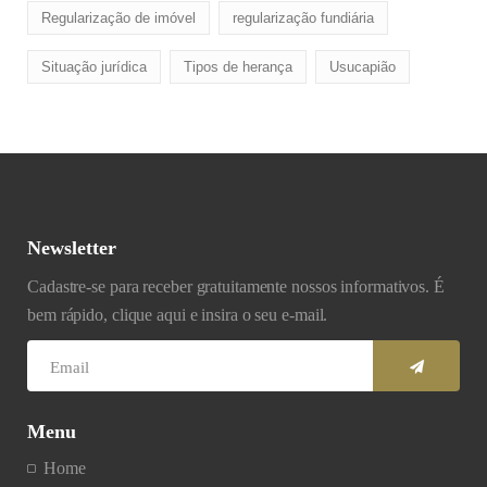
Regularização de imóvel
regularização fundiária
Situação jurídica
Tipos de herança
Usucapião
Newsletter
Cadastre-se para receber gratuitamente nossos informativos. É
bem rápido, clique aqui e insira o seu e-mail.
Menu
Home