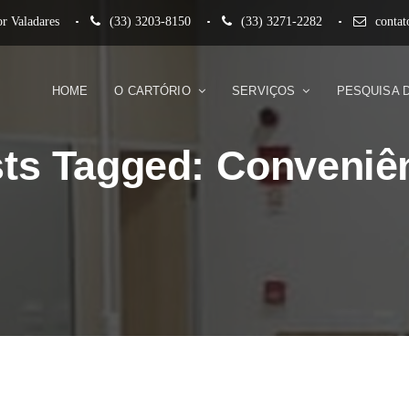
r Valadares
(33) 3203-8150
(33) 3271-2282
conta
HOME
O CARTÓRIO
SERVIÇOS
PESQUISA 
ts Tagged: Conveniê