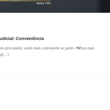
judicial: Conveniência
io do procurador, sendo mais conveniente as partes. 📲Para mais
App[…]