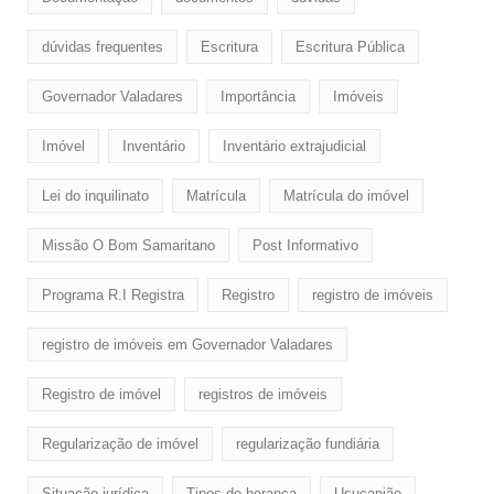
dúvidas frequentes
Escritura
Escritura Pública
Governador Valadares
Importância
Imóveis
Imóvel
Inventário
Inventário extrajudicial
Lei do inquilinato
Matrícula
Matrícula do imóvel
Missão O Bom Samaritano
Post Informativo
Programa R.I Registra
Registro
registro de imóveis
registro de imóveis em Governador Valadares
Registro de imóvel
registros de imóveis
Regularização de imóvel
regularização fundiária
Situação jurídica
Tipos de herança
Usucapião