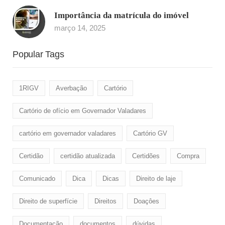
Importância da matrícula do imóvel
março 14, 2025
Popular Tags
1RIGV
Averbação
Cartório
Cartório de ofício em Governador Valadares
cartório em governador valadares
Cartório GV
Certidão
certidão atualizada
Certidões
Compra
Comunicado
Dica
Dicas
Direito de laje
Direito de superfície
Direitos
Doaçôes
Documentação
documentos
dúvidas