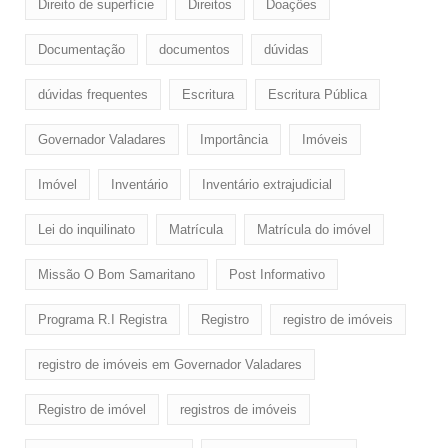
Direito de superfície
Direitos
Doaçôes
Documentação
documentos
dúvidas
dúvidas frequentes
Escritura
Escritura Pública
Governador Valadares
Importância
Imóveis
Imóvel
Inventário
Inventário extrajudicial
Lei do inquilinato
Matrícula
Matrícula do imóvel
Missão O Bom Samaritano
Post Informativo
Programa R.I Registra
Registro
registro de imóveis
registro de imóveis em Governador Valadares
Registro de imóvel
registros de imóveis