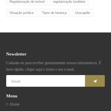
Regularização de imóvel
regularização fundiária
Situação jurídica
Tipos de herança
Usucapião
Newsletter
Cadastre-se para receber gratuitamente nossos informativos. É
bem rápido, clique aqui e insira o seu e-mail.
Menu
Home