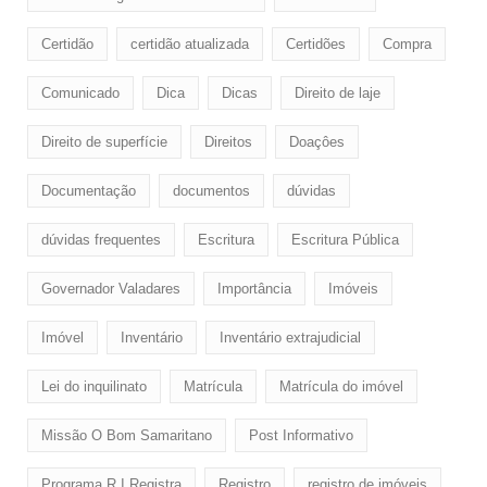
Certidão
certidão atualizada
Certidões
Compra
Comunicado
Dica
Dicas
Direito de laje
Direito de superfície
Direitos
Doaçôes
Documentação
documentos
dúvidas
dúvidas frequentes
Escritura
Escritura Pública
Governador Valadares
Importância
Imóveis
Imóvel
Inventário
Inventário extrajudicial
Lei do inquilinato
Matrícula
Matrícula do imóvel
Missão O Bom Samaritano
Post Informativo
Programa R.I Registra
Registro
registro de imóveis