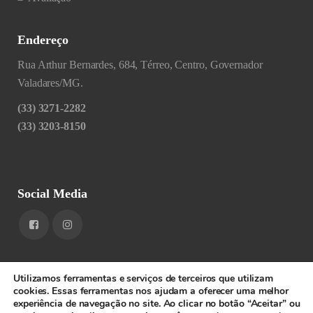
Endereço
Rua Arthur Bernardes, 684, Térreo, Centro, Governador
Valadares/MG.
(33) 3271-2282
(33) 3203-8150
Social Media
Utilizamos ferramentas e serviços de terceiros que utilizam
cookies. Essas ferramentas nos ajudam a oferecer uma melhor
experiência de navegação no site. Ao clicar no botão “Aceitar” ou
1RIGV - CNPJ: 20.685.380/0001-52 - Todos os direitos