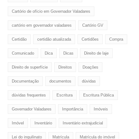
Cartório de ofício em Governador Valadares
cartório em governador valadares
Cartório GV
Certidão
certidão atualizada
Certidões
Compra
Comunicado
Dica
Dicas
Direito de laje
Direito de superfície
Direitos
Doaçôes
Documentação
documentos
dúvidas
dúvidas frequentes
Escritura
Escritura Pública
Governador Valadares
Importância
Imóveis
Imóvel
Inventário
Inventário extrajudicial
Lei do inquilinato
Matrícula
Matrícula do imóvel