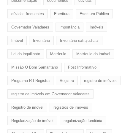
Documentação
documentos
dúvidas
dúvidas frequentes
Escritura
Escritura Pública
Governador Valadares
Importância
Imóveis
Imóvel
Inventário
Inventário extrajudicial
Lei do inquilinato
Matrícula
Matrícula do imóvel
Missão O Bom Samaritano
Post Informativo
Programa R.I Registra
Registro
registro de imóveis
registro de imóveis em Governador Valadares
Registro de imóvel
registros de imóveis
Regularização de imóvel
regularização fundiária