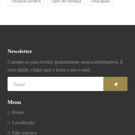
Situação jurídica
Tipos de herança
Usucapião
Newsletter
Cadastre-se para receber gratuitamente nossos informativos. É
bem rápido, clique aqui e insira o seu e-mail.
Menu
Home
Localização
Fale conosco