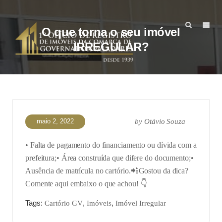
O que torna o seu imóvel
IRREGULAR?
maio 2, 2022
by
Otávio Souza
• Falta de pagamento do financiamento ou dívida com a
prefeitura;
• Área construída que difere do documento;
•
Ausência de matrícula no cartório.
📲Gostou da dica?
Comente aqui embaixo o que achou! 👇
Tags:
,
,
Cartório GV
Imóveis
Imóvel Irregular