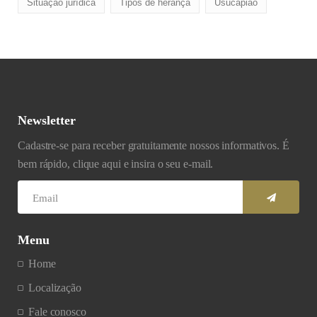
Situação jurídica
Tipos de herança
Usucapião
Newsletter
Cadastre-se para receber gratuitamente nossos informativos. É
bem rápido, clique aqui e insira o seu e-mail.
Menu
Home
Localização
Fale conosco