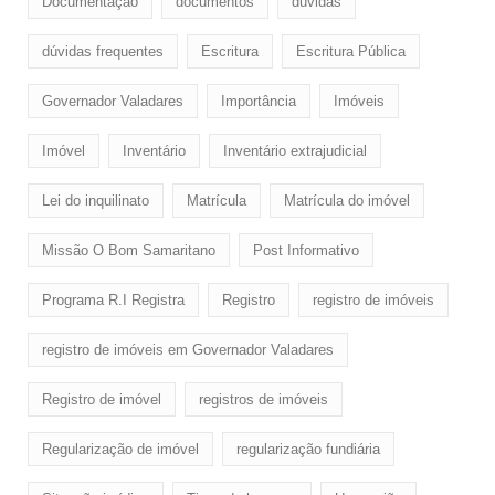
Documentação
documentos
dúvidas
dúvidas frequentes
Escritura
Escritura Pública
Governador Valadares
Importância
Imóveis
Imóvel
Inventário
Inventário extrajudicial
Lei do inquilinato
Matrícula
Matrícula do imóvel
Missão O Bom Samaritano
Post Informativo
Programa R.I Registra
Registro
registro de imóveis
registro de imóveis em Governador Valadares
Registro de imóvel
registros de imóveis
Regularização de imóvel
regularização fundiária