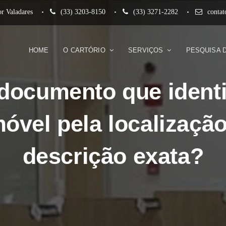
r Valadares
(33) 3203-8150
(33) 3271-2282
conta
HOME
O CARTÓRIO
SERVIÇOS
PESQUISA 
documento que identi
móvel pela localização
descrição exata?