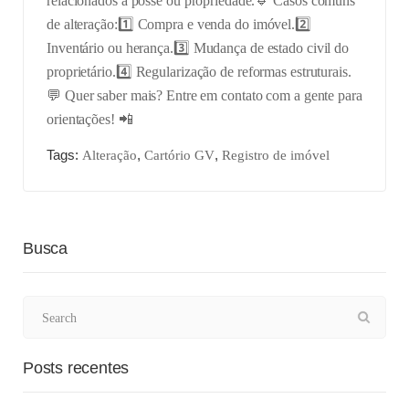
relacionados à posse ou propriedade.
🔹 Casos comuns
de alteração:
1️⃣ Compra e venda do imóvel.
2️⃣
Inventário ou herança.
3️⃣ Mudança de estado civil do
proprietário.
4️⃣ Regularização de reformas estruturais.
💬 Quer saber mais? Entre em contato com a gente para
orientações! 📲
Tags:
,
,
Alteração
Cartório GV
Registro de imóvel
Busca
Posts recentes