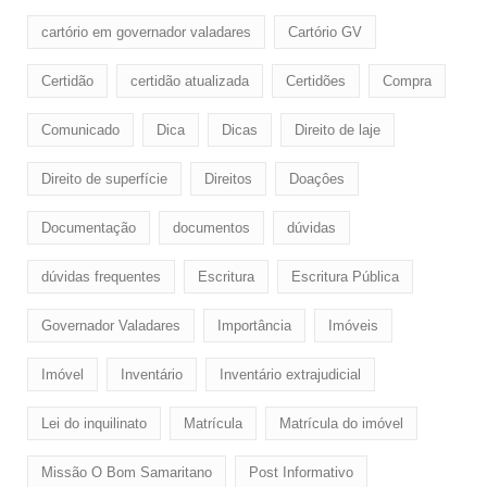
cartório em governador valadares
Cartório GV
Certidão
certidão atualizada
Certidões
Compra
Comunicado
Dica
Dicas
Direito de laje
Direito de superfície
Direitos
Doaçôes
Documentação
documentos
dúvidas
dúvidas frequentes
Escritura
Escritura Pública
Governador Valadares
Importância
Imóveis
Imóvel
Inventário
Inventário extrajudicial
Lei do inquilinato
Matrícula
Matrícula do imóvel
Missão O Bom Samaritano
Post Informativo