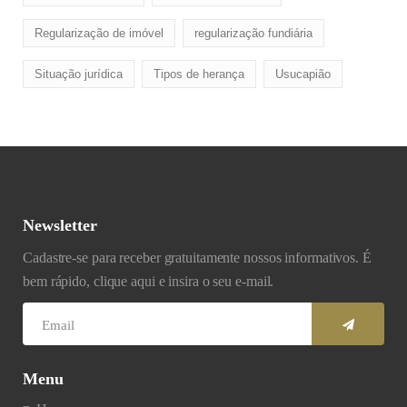
Regularização de imóvel
regularização fundiária
Situação jurídica
Tipos de herança
Usucapião
Newsletter
Cadastre-se para receber gratuitamente nossos informativos. É
bem rápido, clique aqui e insira o seu e-mail.
Menu