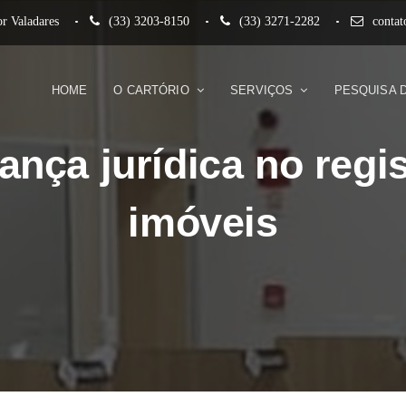
r Valadares
(33) 3203-8150
(33) 3271-2282
conta
HOME
O CARTÓRIO
SERVIÇOS
PESQUISA 
ança jurídica no regis
imóveis