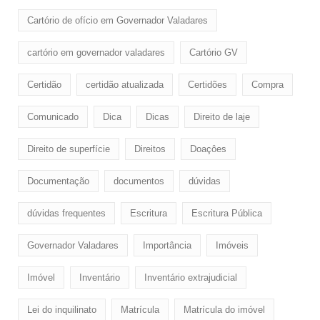
Cartório de ofício em Governador Valadares
cartório em governador valadares
Cartório GV
Certidão
certidão atualizada
Certidões
Compra
Comunicado
Dica
Dicas
Direito de laje
Direito de superfície
Direitos
Doaçôes
Documentação
documentos
dúvidas
dúvidas frequentes
Escritura
Escritura Pública
Governador Valadares
Importância
Imóveis
Imóvel
Inventário
Inventário extrajudicial
Lei do inquilinato
Matrícula
Matrícula do imóvel