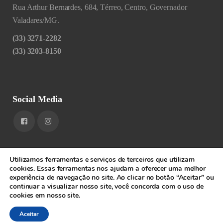
Rua Arthur Bernardes, 684, Térreo, Centro, Governador
Valadares/MG.
(33) 3271-2282
(33) 3203-8150
Social Media
Utilizamos ferramentas e serviços de terceiros que utilizam
cookies. Essas ferramentas nos ajudam a oferecer uma melhor
experiência de navegação no site. Ao clicar no botão “Aceitar” ou
1RIGV - CNPJ: 20.685.380/0001-52 - Todos os direitos
continuar a visualizar nosso site, você concorda com o uso de
cookies em nosso site.
reservados.
SPEEDWEB
Aceitar