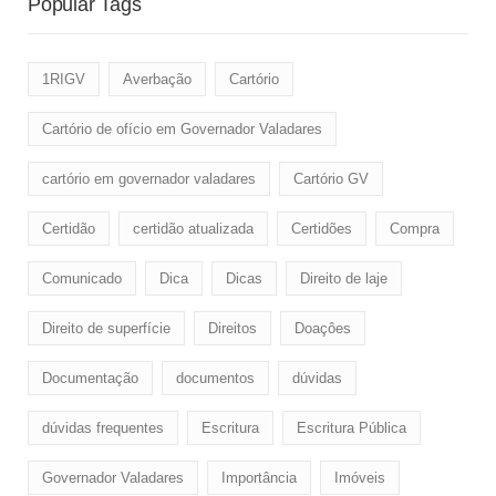
Popular Tags
1RIGV
Averbação
Cartório
Cartório de ofício em Governador Valadares
cartório em governador valadares
Cartório GV
Certidão
certidão atualizada
Certidões
Compra
Comunicado
Dica
Dicas
Direito de laje
Direito de superfície
Direitos
Doaçôes
Documentação
documentos
dúvidas
dúvidas frequentes
Escritura
Escritura Pública
Governador Valadares
Importância
Imóveis