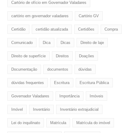
Cartório de ofício em Governador Valadares
cartório em governador valadares
Cartório GV
Certidão
certidão atualizada
Certidões
Compra
Comunicado
Dica
Dicas
Direito de laje
Direito de superfície
Direitos
Doaçôes
Documentação
documentos
dúvidas
dúvidas frequentes
Escritura
Escritura Pública
Governador Valadares
Importância
Imóveis
Imóvel
Inventário
Inventário extrajudicial
Lei do inquilinato
Matrícula
Matrícula do imóvel