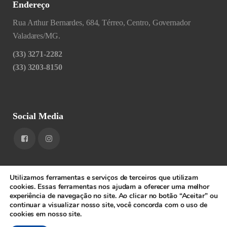
Endereço
Rua Arthur Bernardes, 684, Térreo, Centro, Governador
Valadares/MG.
(33) 3271-2282
(33) 3203-8150
Social Media
Utilizamos ferramentas e serviços de terceiros que utilizam
cookies. Essas ferramentas nos ajudam a oferecer uma melhor
experiência de navegação no site. Ao clicar no botão “Aceitar” ou
1RIGV - CNPJ: 20.685.380/0001-52 - Todos os direitos
continuar a visualizar nosso site, você concorda com o uso de
cookies em nosso site.
reservados.