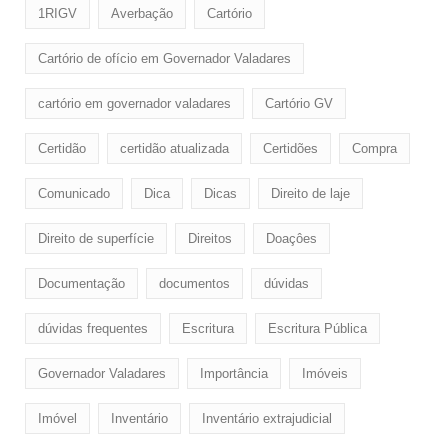
1RIGV
Averbação
Cartório
Cartório de ofício em Governador Valadares
cartório em governador valadares
Cartório GV
Certidão
certidão atualizada
Certidões
Compra
Comunicado
Dica
Dicas
Direito de laje
Direito de superfície
Direitos
Doaçôes
Documentação
documentos
dúvidas
dúvidas frequentes
Escritura
Escritura Pública
Governador Valadares
Importância
Imóveis
Imóvel
Inventário
Inventário extrajudicial