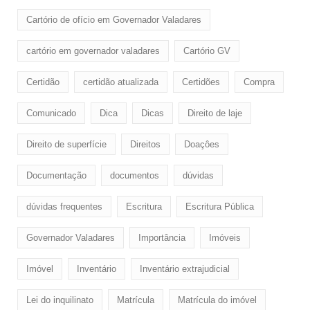
Cartório de ofício em Governador Valadares
cartório em governador valadares
Cartório GV
Certidão
certidão atualizada
Certidões
Compra
Comunicado
Dica
Dicas
Direito de laje
Direito de superfície
Direitos
Doaçôes
Documentação
documentos
dúvidas
dúvidas frequentes
Escritura
Escritura Pública
Governador Valadares
Importância
Imóveis
Imóvel
Inventário
Inventário extrajudicial
Lei do inquilinato
Matrícula
Matrícula do imóvel