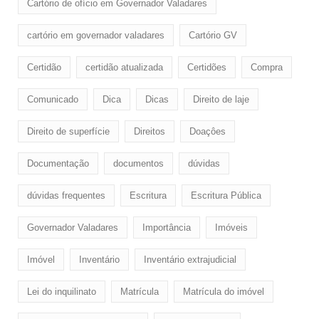
Cartório de ofício em Governador Valadares
cartório em governador valadares
Cartório GV
Certidão
certidão atualizada
Certidões
Compra
Comunicado
Dica
Dicas
Direito de laje
Direito de superfície
Direitos
Doaçôes
Documentação
documentos
dúvidas
dúvidas frequentes
Escritura
Escritura Pública
Governador Valadares
Importância
Imóveis
Imóvel
Inventário
Inventário extrajudicial
Lei do inquilinato
Matrícula
Matrícula do imóvel