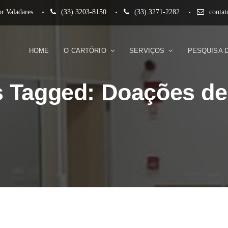
r Valadares
(33) 3203-8150
(33) 3271-2282
conta
HOME
O CARTÓRIO
SERVIÇOS
PESQUISA 
s Tagged: Doações de