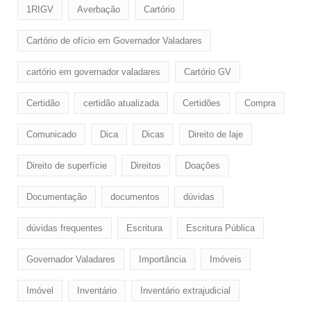
1RIGV
Averbação
Cartório
Cartório de ofício em Governador Valadares
cartório em governador valadares
Cartório GV
Certidão
certidão atualizada
Certidões
Compra
Comunicado
Dica
Dicas
Direito de laje
Direito de superfície
Direitos
Doaçôes
Documentação
documentos
dúvidas
dúvidas frequentes
Escritura
Escritura Pública
Governador Valadares
Importância
Imóveis
Imóvel
Inventário
Inventário extrajudicial