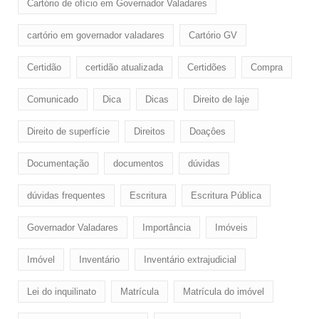
Cartório de ofício em Governador Valadares
cartório em governador valadares
Cartório GV
Certidão
certidão atualizada
Certidões
Compra
Comunicado
Dica
Dicas
Direito de laje
Direito de superfície
Direitos
Doaçôes
Documentação
documentos
dúvidas
dúvidas frequentes
Escritura
Escritura Pública
Governador Valadares
Importância
Imóveis
Imóvel
Inventário
Inventário extrajudicial
Lei do inquilinato
Matrícula
Matrícula do imóvel