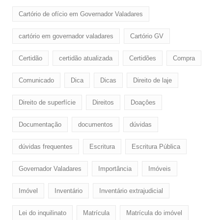
Cartório de ofício em Governador Valadares
cartório em governador valadares
Cartório GV
Certidão
certidão atualizada
Certidões
Compra
Comunicado
Dica
Dicas
Direito de laje
Direito de superfície
Direitos
Doaçôes
Documentação
documentos
dúvidas
dúvidas frequentes
Escritura
Escritura Pública
Governador Valadares
Importância
Imóveis
Imóvel
Inventário
Inventário extrajudicial
Lei do inquilinato
Matrícula
Matrícula do imóvel