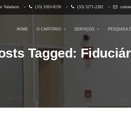
r Valadares
(33) 3203-8150
(33) 3271-2282
conta
HOME
O CARTÓRIO
SERVIÇOS
PESQUISA 
osts Tagged: Fiduciár