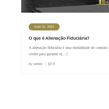
maio 11, 2021
O que é Alienação Fiduciária?
A alienação fiduciária é uma modalidade de contrato
credor para garantir o[…]
by
admin
0