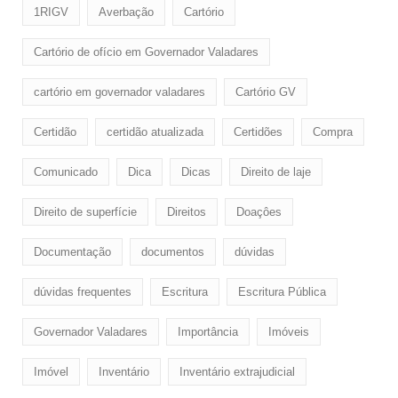
1RIGV
Averbação
Cartório
Cartório de ofício em Governador Valadares
cartório em governador valadares
Cartório GV
Certidão
certidão atualizada
Certidões
Compra
Comunicado
Dica
Dicas
Direito de laje
Direito de superfície
Direitos
Doaçôes
Documentação
documentos
dúvidas
dúvidas frequentes
Escritura
Escritura Pública
Governador Valadares
Importância
Imóveis
Imóvel
Inventário
Inventário extrajudicial