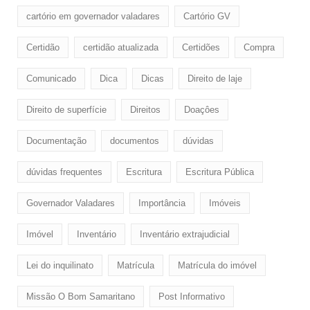
cartório em governador valadares
Cartório GV
Certidão
certidão atualizada
Certidões
Compra
Comunicado
Dica
Dicas
Direito de laje
Direito de superfície
Direitos
Doaçôes
Documentação
documentos
dúvidas
dúvidas frequentes
Escritura
Escritura Pública
Governador Valadares
Importância
Imóveis
Imóvel
Inventário
Inventário extrajudicial
Lei do inquilinato
Matrícula
Matrícula do imóvel
Missão O Bom Samaritano
Post Informativo