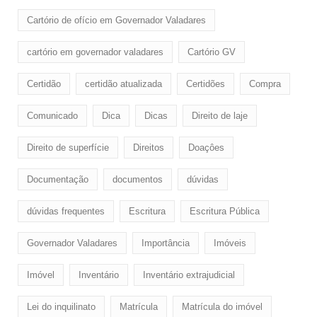
Cartório de ofício em Governador Valadares
cartório em governador valadares
Cartório GV
Certidão
certidão atualizada
Certidões
Compra
Comunicado
Dica
Dicas
Direito de laje
Direito de superfície
Direitos
Doaçôes
Documentação
documentos
dúvidas
dúvidas frequentes
Escritura
Escritura Pública
Governador Valadares
Importância
Imóveis
Imóvel
Inventário
Inventário extrajudicial
Lei do inquilinato
Matrícula
Matrícula do imóvel