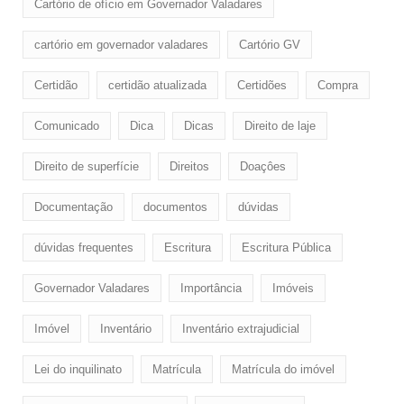
Cartório de ofício em Governador Valadares
cartório em governador valadares
Cartório GV
Certidão
certidão atualizada
Certidões
Compra
Comunicado
Dica
Dicas
Direito de laje
Direito de superfície
Direitos
Doaçôes
Documentação
documentos
dúvidas
dúvidas frequentes
Escritura
Escritura Pública
Governador Valadares
Importância
Imóveis
Imóvel
Inventário
Inventário extrajudicial
Lei do inquilinato
Matrícula
Matrícula do imóvel